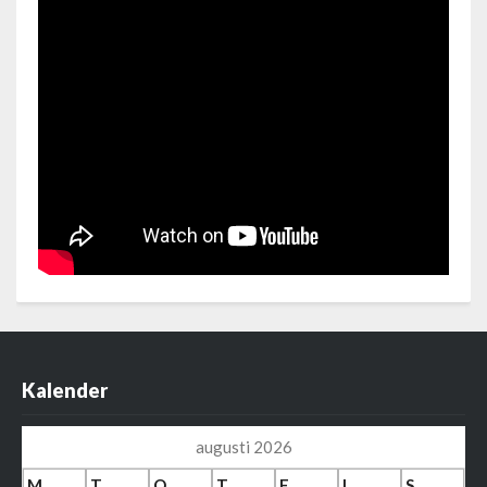
Kalender
augusti 2026
M
T
O
T
F
L
S