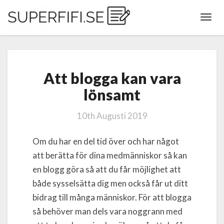
Toggl
Navig
Att
Att blogga kan vara
blogga
kan
lönsamt
vara
lönsamt
10th Augusti 2019
Om du har en del tid över och har något
att berätta för dina medmänniskor så kan
en blogg göra så att du får möjlighet att
både sysselsätta dig men också får ut ditt
bidrag till många människor. För att blogga
så behöver man dels vara noggrann med